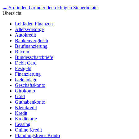
Post
←
So finden Gründer den richtigen Steuerberater
Übersicht
navigation
Leitfaden Finanzen
Altersvorsorge
Autokredit
Bankenvergleich
Baufinanzierung
Bitcoin
Bundesschatzbriefe
Debit Card
Festgeld
Finanzierung
Geldanlage
Geschäftskonto
Girokonto
Gold
Guthabenkonto
Kleinkredit
Kredit
Kreditkarte
Leasing
Online Kredit
Pfändungsfreies Konto