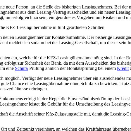
 eine neue Person, an die Stelle des bisherigen Leasingnehmers. Bei d
singnehmer aus dem Leasing-Vertrag ausscheidet und ein neuer Leasingne
igt, um erfolgreich zu sein, ein geordnetes Vorgehen um Risiken und un
t die KFZ-Leasingübernahme in fünf geordneten Schritten.
neuen Leasingnehmer zur Kontaktaufnahme. Der bisherige Leasingnehm
sent meldet sich sodann bei der Leasing-Gesellschaft, um dieser sein 
ssenten ein, welche für die KFZ-Leasingübernahme nötig sind. In der Reg
ng erfolgt zur Sicherheit der Bank, da mit dem Ausscheiden des bishe
 um eine
Schufa
-Prüfung ähnlich der Bonitätsprüfung bei einem
Kredit
d
uch möglich. Verfügt der neue Leasingnehmer über ein ausreichendes 
r gute Chance eine Leasingübernahme ohne Schufa zu bewirken. Trotz a
nsverhältnisse erbringen.
kommens erfolgt in der Regel die Einverständniserklärung der Leasing-
easingnehmer leistet die Gebühr für die Umschreibung des Leasingver
chaft die Anschrift seiner Kfz-Zulassungstelle mit, damit die Leasing
en Ort und Zeitpunkt vereinbart, an welchen das Kraftfahrzeug übergebe