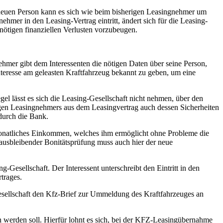
er neuen Person kann es sich wie beim bisherigen Leasingnehmer um
hmer in den Leasing-Vertrag eintritt, ändert sich für die Leasing-
nötigen finanziellen Verlusten vorzubeugen.
er gibt dem Interessenten die nötigen Daten über seine Person,
Interesse am geleasten Kraftfahrzeug bekannt zu geben, um eine
el lässt es sich die Leasing-Gesellschaft nicht nehmen, über den
rigen Leasingnehmers aus dem Leasingvertrag auch dessen Sicherheiten
urch die Bank.
monatliches Einkommen, welches ihm ermöglicht ohne Probleme die
usbleibender Bonitätsprüfung muss auch hier der neue
Gesellschaft. Der Interessent unterschreibt den Eintritt in den
trages.
-Gesellschaft den Kfz-Brief zur Ummeldung des Kraftfahrzeuges an
n werden soll. Hierfür lohnt es sich, bei der KFZ-Leasingübernahme