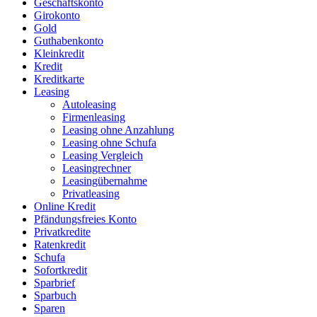
Geschäftskonto
Girokonto
Gold
Guthabenkonto
Kleinkredit
Kredit
Kreditkarte
Leasing
Autoleasing
Firmenleasing
Leasing ohne Anzahlung
Leasing ohne Schufa
Leasing Vergleich
Leasingrechner
Leasingübernahme
Privatleasing
Online Kredit
Pfändungsfreies Konto
Privatkredite
Ratenkredit
Schufa
Sofortkredit
Sparbrief
Sparbuch
Sparen