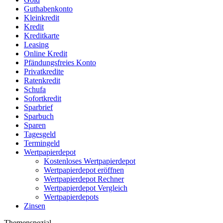
Guthabenkonto
Kleinkredit
Kredit
Kreditkarte
Leasing
Online Kredit
Pfändungsfreies Konto
Privatkredite
Ratenkredit
Schufa
Sofortkredit
Sparbrief
Sparbuch
Sparen
Tagesgeld
Termingeld
Wertpapierdepot
Kostenloses Wertpapierdepot
Wertpapierdepot eröffnen
Wertpapierdepot Rechner
Wertpapierdepot Vergleich
Wertpapierdepots
Zinsen
Themenspezial