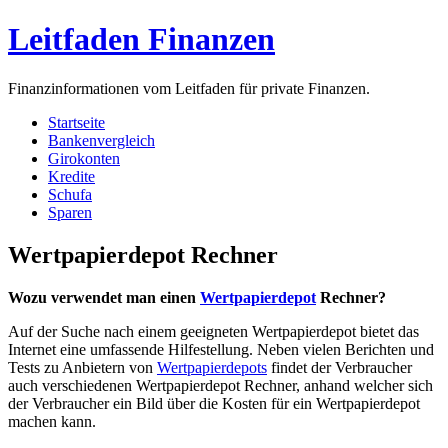
Leitfaden Finanzen
Finanzinformationen vom Leitfaden für private Finanzen.
Startseite
Bankenvergleich
Girokonten
Kredite
Schufa
Sparen
Wertpapierdepot Rechner
Wozu verwendet man einen
Wertpapierdepot
Rechner?
Auf der Suche nach einem geeigneten Wertpapierdepot bietet das
Internet eine umfassende Hilfestellung. Neben vielen Berichten und
Tests zu Anbietern von
Wertpapierdepots
findet der Verbraucher
auch verschiedenen Wertpapierdepot Rechner, anhand welcher sich
der Verbraucher ein Bild über die Kosten für ein Wertpapierdepot
machen kann.