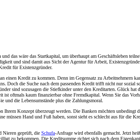
 noch und das wäre das Startkapital, um überhaupt am Geschäftsleben tei
ndigkeit und sind damit aus Sicht der Agentur für Arbeit, Existenzgrü
Kredit für Existenzgründer.
diger an einen Kredit zu kommen. Denn im Gegensatz zu Arbeitnehmern 
. Doch die Suche nach dem passenden Kredit trifft nicht nur sozial schl
ünder sind sozusagen die Stiefkinder unter den Kreditarten. Glück hat
it ist oftmals kaum finanzierbar ohne Fremdkapital. Wenn Sie das Vor
 Sie und die Lebensumstände plus die Zahlungsmoral.
von Ihrem Konzept überzeugt werden. Die Banken möchten unbedingt di
ne müssen Hand und Fuß haben, sonst sieht es schlecht aus für die Kre
d Nieren geprüft, die
Schufa
-Anfrage wird ebenfalls gemacht. Jetzt hei
willigt zu bekommen. Die Kreditsumme richtet sich nach dem Eigenkapi