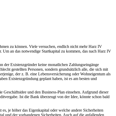
lnehmen zu können. Viele versuchen, endlich nicht mehr Harz IV
nder. Um an das notwendige Startkapital zu kommen, das nach Harz IV
kann der Existenzgründer keine monatlichen Zahlungseingänge
echt gestellten Personen, sondern grundsätzlich alle, die sich mit
 derjenige, der z. B. eine Lebensversicherung oder Wohneigentum als
haben Existenzgründung geplant haben, ist es am besten und
e Geschäftsidee und den Business-Plan einsehen. Aufgrund dieser
ditvergabe. Ist die Bank überzeugt von der Idee, könnte schon bald
ßt es, je höher das Eigenkapital oder welche andere Sicherheiten
tal und der vorhandenen Sicherheiten. Auch auf die anfallenden