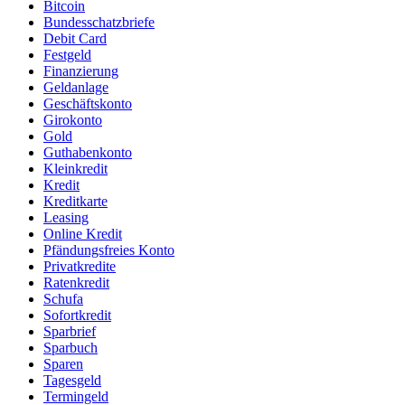
Bitcoin
Bundesschatzbriefe
Debit Card
Festgeld
Finanzierung
Geldanlage
Geschäftskonto
Girokonto
Gold
Guthabenkonto
Kleinkredit
Kredit
Kreditkarte
Leasing
Online Kredit
Pfändungsfreies Konto
Privatkredite
Ratenkredit
Schufa
Sofortkredit
Sparbrief
Sparbuch
Sparen
Tagesgeld
Termingeld