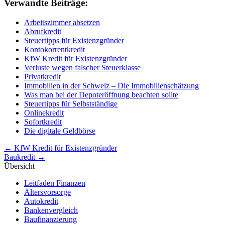
Verwandte Beiträge:
Arbeitszimmer absetzen
Abrufkredit
Steuertipps für Existenzgründer
Kontokorrentkredit
KfW Kredit für Existenzgründer
Verluste wegen falscher Steuerklasse
Privatkredit
Immobilien in der Schweiz – Die Immobilienschätzung
Was man bei der Depoteröffnung beachten sollte
Steuertipps für Selbstständige
Onlinekredit
Sofortkredit
Die digitale Geldbörse
Post
←
KfW Kredit für Existenzgründer
Baukredit
→
navigation
Übersicht
Leitfaden Finanzen
Altersvorsorge
Autokredit
Bankenvergleich
Baufinanzierung